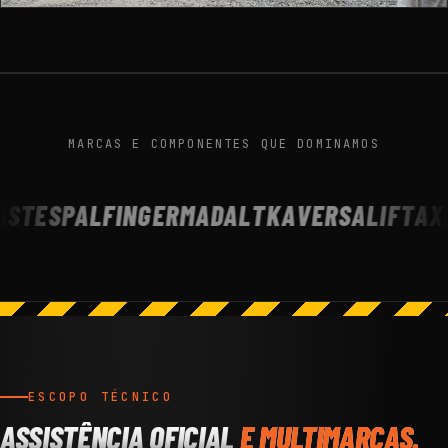
MARCAS E COMPONENTES QUE DOMINAMOS
STES
PALFINGER
MADAL
TKA
VERSALIFT
AXI
ESCOPO TÉCNICO
ASSISTÊNCIA OFICIAL
E MULTIMARCAS.